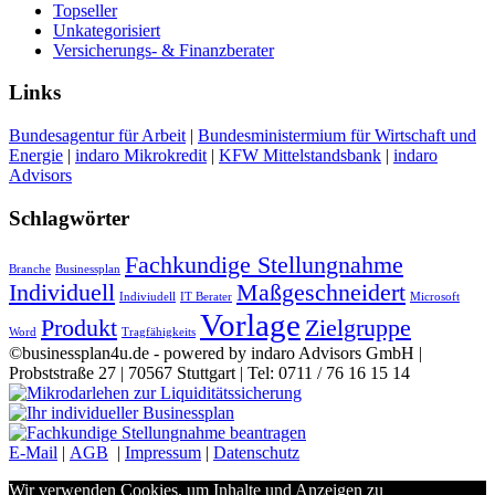
Topseller
Unkategorisiert
Versicherungs- & Finanzberater
Links
Bundesagentur für Arbeit
|
Bundesministermium für Wirtschaft und
Energie
|
indaro Mikrokredit
|
KFW Mittelstandsbank
|
indaro
Advisors
Schlagwörter
Fachkundige Stellungnahme
Branche
Businessplan
Individuell
Maßgeschneidert
Indiviudell
IT Berater
Microsoft
Vorlage
Produkt
Zielgruppe
Word
Tragfähigkeits
©businessplan4u.de - powered by indaro Advisors GmbH |
Probststraße 27 | 70567 Stuttgart | Tel: 0711 / 76 16 15 14
E-Mail
|
AGB
|
Impressum
|
Datenschutz
Wir verwenden Cookies, um Inhalte und Anzeigen zu