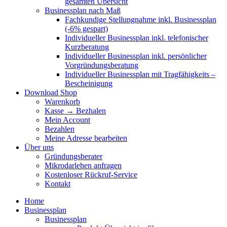
gesamten Übersicht
Businessplan nach Maß
Fachkundige Stellungnahme inkl. Businessplan
(-6% gespart)
Individueller Businessplan inkl. telefonischer
Kurzberatung
Individueller Businessplan inkl. persönlicher
Vorgründungsberatung
Individueller Businessplan mit Tragfähigkeits –
Bescheinigung
Download Shop
Warenkorb
Kasse → Bezhalen
Mein Account
Bezahlen
Meine Adresse bearbeiten
Über uns
Gründungsberater
Mikrodarlehen anfragen
Kostenloser Rückruf-Service
Kontakt
Home
Businessplan
Businessplan