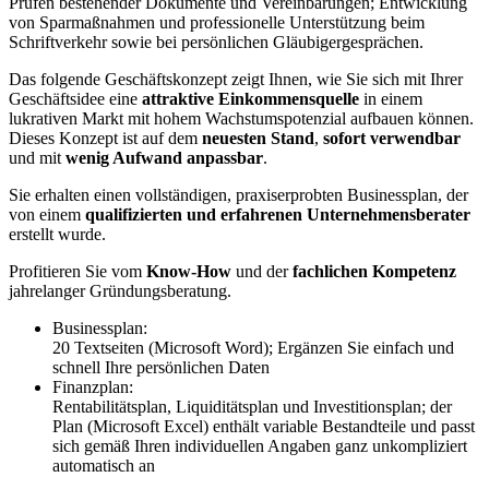
Prüfen bestehender Dokumente und Vereinbarungen; Entwicklung
von Sparmaßnahmen und professionelle Unterstützung beim
Schriftverkehr sowie bei persönlichen Gläubigergesprächen.
Das folgende Geschäftskonzept zeigt Ihnen, wie Sie sich mit Ihrer
Geschäftsidee eine
attraktive Einkommensquelle
in einem
lukrativen Markt mit hohem Wachstumspotenzial aufbauen können.
Dieses Konzept ist auf dem
neuesten Stand
,
sofort verwendbar
und mit
wenig Aufwand anpassbar
.
Sie erhalten einen vollständigen, praxiserprobten Businessplan, der
von einem
qualifizierten und erfahrenen Unternehmensberater
erstellt wurde.
Profitieren Sie vom
Know-How
und der
fachlichen Kompetenz
jahrelanger Gründungsberatung.
Businessplan:
20 Textseiten (Microsoft Word); Ergänzen Sie einfach und
schnell Ihre persönlichen Daten
Finanzplan:
Rentabilitätsplan, Liquiditätsplan und Investitionsplan; der
Plan (Microsoft Excel) enthält variable Bestandteile und passt
sich gemäß Ihren individuellen Angaben ganz unkompliziert
automatisch an