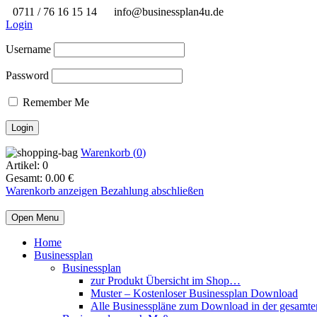
0711 / 76 16 15 14
info@businessplan4u.de
Login
Username
Password
Remember Me
Warenkorb (
0
)
Artikel:
0
Gesamt:
0.00
€
Warenkorb anzeigen
Bezahlung abschließen
Open Menu
Home
Businessplan
Businessplan
zur Produkt Übersicht im Shop…
Muster – Kostenloser Businessplan Download
Alle Businesspläne zum Download in der gesamte