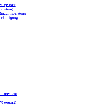
6% gespart)
zberatung
gründungsberatung
escheinigung
n Übersicht
6% gespart)