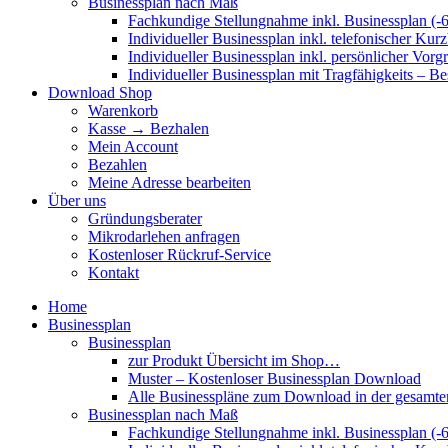
Businessplan nach Maß
Fachkundige Stellungnahme inkl. Businessplan (-
Individueller Businessplan inkl. telefonischer Kur
Individueller Businessplan inkl. persönlicher Vor
Individueller Businessplan mit Tragfähigkeits – B
Download Shop
Warenkorb
Kasse → Bezhalen
Mein Account
Bezahlen
Meine Adresse bearbeiten
Über uns
Gründungsberater
Mikrodarlehen anfragen
Kostenloser Rückruf-Service
Kontakt
Home
Businessplan
Businessplan
zur Produkt Übersicht im Shop…
Muster – Kostenloser Businessplan Download
Alle Businesspläne zum Download in der gesamte
Businessplan nach Maß
Fachkundige Stellungnahme inkl. Businessplan (-