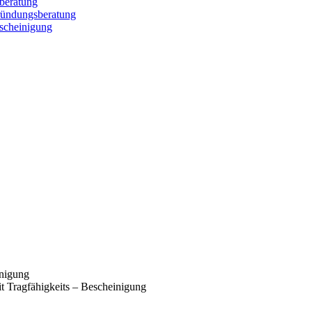
zberatung
gründungsberatung
escheinigung
inigung
it Tragfähigkeits – Bescheinigung