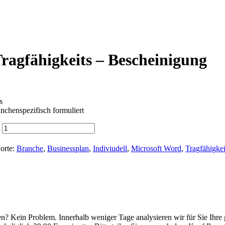
Tragfähigkeits – Bescheinigung
s
nchenspezifisch formuliert
orte:
Branche
,
Businessplan
,
Indiviudell
,
Microsoft Word
,
Tragfähigkei
 Kein Problem. Innerhalb weniger Tage analysieren wir für Sie Ihre ge