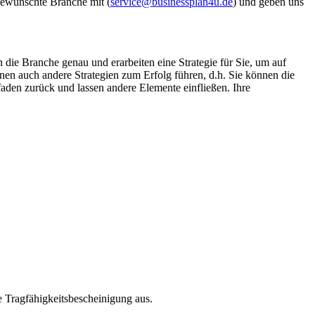
 gewünschte Branche mit (
service@businessplan4u.de
) und geben uns
 die Branche genau und erarbeiten eine Strategie für Sie, um auf
önnen auch andere Strategien zum Erfolg führen, d.h. Sie können die
faden zurück und lassen andere Elemente einfließen. Ihre
e Tragfähigkeitsbescheinigung aus.