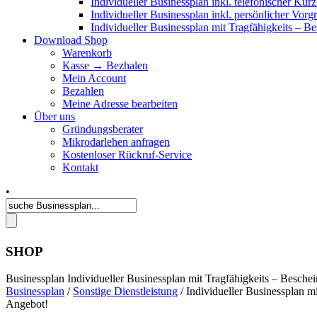
Individueller Businessplan inkl. telefonischer Kur
Individueller Businessplan inkl. persönlicher Vor
Individueller Businessplan mit Tragfähigkeits – B
Download Shop
Warenkorb
Kasse → Bezhalen
Mein Account
Bezahlen
Meine Adresse bearbeiten
Über uns
Gründungsberater
Mikrodarlehen anfragen
Kostenloser Rückruf-Service
Kontakt
•
SHOP
Businessplan Individueller Businessplan mit Tragfähigkeits – Besche
Businessplan
/
Sonstige Dienstleistung
/ Individueller Businessplan m
Angebot!