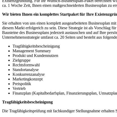
Existenzgründung. Für Ihr Wunsch-Businessplan-Paket berechnen wir l
ca. 1 Woche Zeit, Ihnen einen maßgeschneiderten Businessplan zu ers
Wir bieten Ihnen ein komplettes Startpaket für Ihre Existenzgrü
Sie erhalten von uns einen komplett ausgearbeiteten Businessplan mit
diesem Markt erfolgreich zu sein. Diese Strategie ist als Vorschlag f
Bausteine des Businessplans jederzeit austauschen und auf Ihre persö
Unternehmensstrategie umfasst ca. 20 Seiten und besteht aus folgend
Tragfähigkeitsbescheinigung
Management Summary
Produkt und Kundennutzen
Zielgruppe
Rechtsformwahl
Standortanalyse
Konkurrenzanalyse
Marketingkonzept
Preispolitik
Vertrieb
Finanzplan (Kapitalbedarfsplan, Finanzierungsplan, Umsatzplan,
Tragfähigkeitsbescheinigung
Die Tragfähigkeitsprüfung mit fachkundiger Stellungnahme erhalten Si