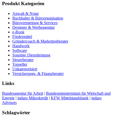
Produkt Kategorien
Anwalt & Notar
Buchhalter & Büroorganisation
Bürovermietung & Services
Designer & Werbeagentur
e-Book
Fördermittel
Gründercoach & Marketingberater
Handwerk
Software
Sonstige Dienstleistung
Steuerberater
Topseller
Unkategorisiert
Versicherungs- & Finanzberater
Links
Bundesagentur für Arbeit
|
Bundesministermium für Wirtschaft und
Energie
|
indaro Mikrokredit
|
KFW Mittelstandsbank
|
indaro
Advisors
Schlagwörter