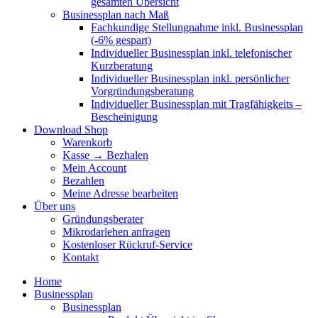
gesamten Übersicht
Businessplan nach Maß
Fachkundige Stellungnahme inkl. Businessplan
(-6% gespart)
Individueller Businessplan inkl. telefonischer
Kurzberatung
Individueller Businessplan inkl. persönlicher
Vorgründungsberatung
Individueller Businessplan mit Tragfähigkeits –
Bescheinigung
Download Shop
Warenkorb
Kasse → Bezhalen
Mein Account
Bezahlen
Meine Adresse bearbeiten
Über uns
Gründungsberater
Mikrodarlehen anfragen
Kostenloser Rückruf-Service
Kontakt
Home
Businessplan
Businessplan