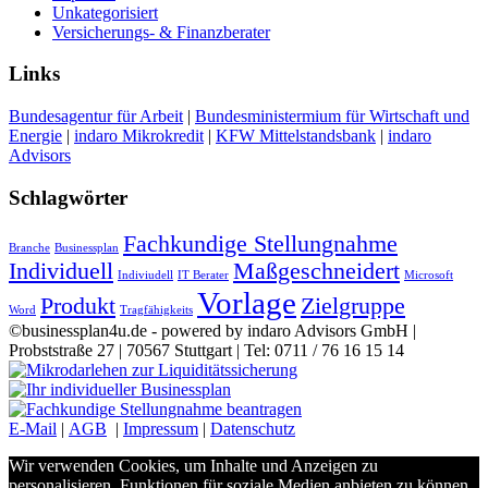
Unkategorisiert
Versicherungs- & Finanzberater
Links
Bundesagentur für Arbeit
|
Bundesministermium für Wirtschaft und
Energie
|
indaro Mikrokredit
|
KFW Mittelstandsbank
|
indaro
Advisors
Schlagwörter
Fachkundige Stellungnahme
Branche
Businessplan
Individuell
Maßgeschneidert
Indiviudell
IT Berater
Microsoft
Vorlage
Produkt
Zielgruppe
Word
Tragfähigkeits
©businessplan4u.de - powered by indaro Advisors GmbH |
Probststraße 27 | 70567 Stuttgart | Tel: 0711 / 76 16 15 14
E-Mail
|
AGB
|
Impressum
|
Datenschutz
Wir verwenden Cookies, um Inhalte und Anzeigen zu
personalisieren, Funktionen für soziale Medien anbieten zu können