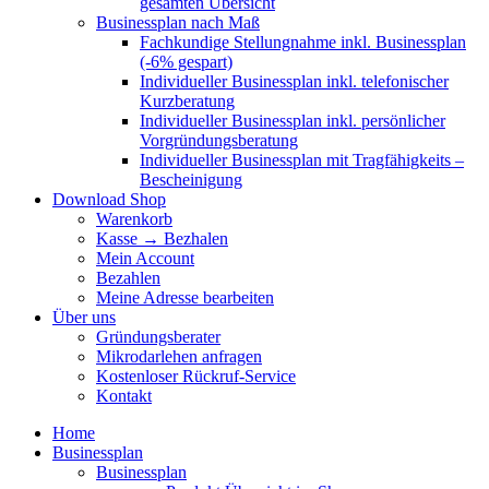
gesamten Übersicht
Businessplan nach Maß
Fachkundige Stellungnahme inkl. Businessplan
(-6% gespart)
Individueller Businessplan inkl. telefonischer
Kurzberatung
Individueller Businessplan inkl. persönlicher
Vorgründungsberatung
Individueller Businessplan mit Tragfähigkeits –
Bescheinigung
Download Shop
Warenkorb
Kasse → Bezhalen
Mein Account
Bezahlen
Meine Adresse bearbeiten
Über uns
Gründungsberater
Mikrodarlehen anfragen
Kostenloser Rückruf-Service
Kontakt
Home
Businessplan
Businessplan