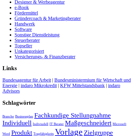
Designer & Werbeagentur
e-Book
Fördermittel
Gründercoach & Marketingberater
Handwerk
Software
Sonstige Dienstleistung
Steuerberater
Topseller
Unkategorisiert
Versicherungs- & Finanzberater
Links
Bundesagentur für Arbeit
|
Bundesministermium für Wirtschaft und
Energie
|
indaro Mikrokredit
|
KFW Mittelstandsbank
|
indaro
Advisors
Schlagwörter
Fachkundige Stellungnahme
Branche
Businessplan
Individuell
Maßgeschneidert
Indiviudell
IT Berater
Microsoft
Vorlage
Produkt
Zielgruppe
Word
Tragfähigkeits