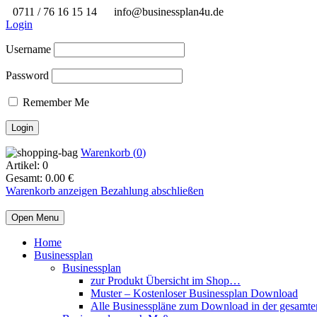
0711 / 76 16 15 14
info@businessplan4u.de
Login
Username
Password
Remember Me
Warenkorb (
0
)
Artikel:
0
Gesamt:
0.00
€
Warenkorb anzeigen
Bezahlung abschließen
Open Menu
Home
Businessplan
Businessplan
zur Produkt Übersicht im Shop…
Muster – Kostenloser Businessplan Download
Alle Businesspläne zum Download in der gesamte