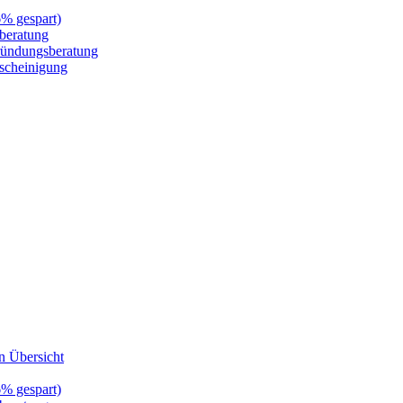
6% gespart)
zberatung
gründungsberatung
escheinigung
n Übersicht
6% gespart)