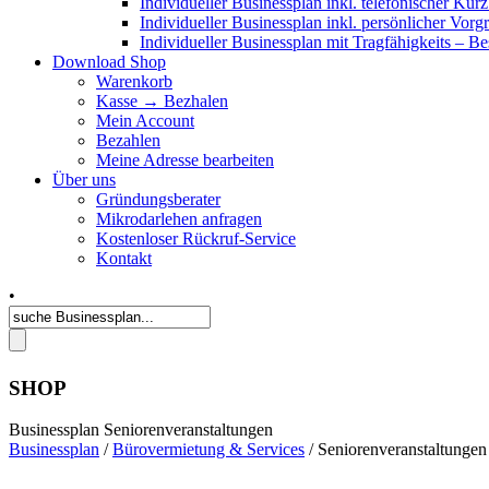
Individueller Businessplan inkl. telefonischer Kur
Individueller Businessplan inkl. persönlicher Vor
Individueller Businessplan mit Tragfähigkeits – B
Download Shop
Warenkorb
Kasse → Bezhalen
Mein Account
Bezahlen
Meine Adresse bearbeiten
Über uns
Gründungsberater
Mikrodarlehen anfragen
Kostenloser Rückruf-Service
Kontakt
•
SHOP
Businessplan Seniorenveranstaltungen
Businessplan
/
Bürovermietung & Services
/ Seniorenveranstaltungen