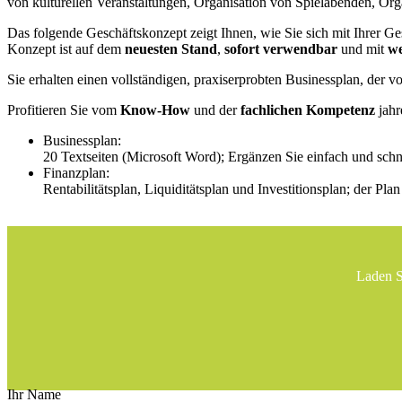
von kulturellen Veranstaltungen, Organisation von Spielabenden, Or
Das folgende Geschäftskonzept zeigt Ihnen, wie Sie sich mit Ihrer Ge
Konzept ist auf dem
neuesten Stand
,
sofort verwendbar
und mit
we
Sie erhalten einen vollständigen, praxiserprobten Businessplan, der 
Profitieren Sie vom
Know-How
und der
fachlichen Kompetenz
jahr
Businessplan:
20 Textseiten (Microsoft Word); Ergänzen Sie einfach und schn
Finanzplan:
Rentabilitätsplan, Liquiditätsplan und Investitionsplan; der Pl
Laden S
Ihr Name