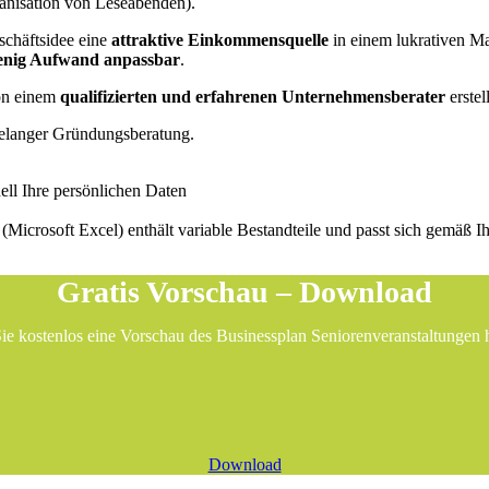
ganisation von Leseabenden).
schäftsidee eine
attraktive Einkommensquelle
in einem lukrativen M
nig Aufwand anpassbar
.
von einem
qualifizierten und erfahrenen Unternehmensberater
erstel
elanger Gründungsberatung.
ell Ihre persönlichen Daten
an (Microsoft Excel) enthält variable Bestandteile und passt sich gemäß
Gratis Vorschau – Download
ie kostenlos eine Vorschau des Businessplan Seniorenveranstaltungen h
Download