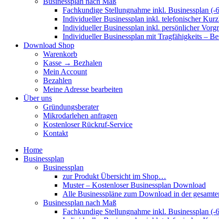
Businessplan nach Maß
Fachkundige Stellungnahme inkl. Businessplan (-
Individueller Businessplan inkl. telefonischer Kur
Individueller Businessplan inkl. persönlicher Vor
Individueller Businessplan mit Tragfähigkeits – B
Download Shop
Warenkorb
Kasse → Bezhalen
Mein Account
Bezahlen
Meine Adresse bearbeiten
Über uns
Gründungsberater
Mikrodarlehen anfragen
Kostenloser Rückruf-Service
Kontakt
Home
Businessplan
Businessplan
zur Produkt Übersicht im Shop…
Muster – Kostenloser Businessplan Download
Alle Businesspläne zum Download in der gesamte
Businessplan nach Maß
Fachkundige Stellungnahme inkl. Businessplan (-