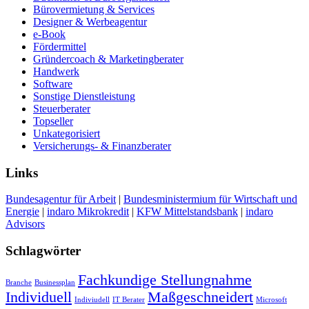
Bürovermietung & Services
Designer & Werbeagentur
e-Book
Fördermittel
Gründercoach & Marketingberater
Handwerk
Software
Sonstige Dienstleistung
Steuerberater
Topseller
Unkategorisiert
Versicherungs- & Finanzberater
Links
Bundesagentur für Arbeit
|
Bundesministermium für Wirtschaft und
Energie
|
indaro Mikrokredit
|
KFW Mittelstandsbank
|
indaro
Advisors
Schlagwörter
Fachkundige Stellungnahme
Branche
Businessplan
Individuell
Maßgeschneidert
Indiviudell
IT Berater
Microsoft