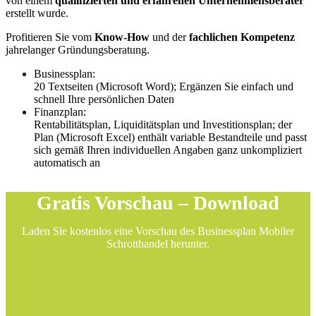
von einem
qualifizierten und erfahrenen Unternehmensberater
erstellt wurde.
Profitieren Sie vom
Know-How
und der
fachlichen Kompetenz
jahrelanger Gründungsberatung.
Businessplan:
20 Textseiten (Microsoft Word); Ergänzen Sie einfach und
schnell Ihre persönlichen Daten
Finanzplan:
Rentabilitätsplan, Liquiditätsplan und Investitionsplan; der
Plan (Microsoft Excel) enthält variable Bestandteile und passt
sich gemäß Ihren individuellen Angaben ganz unkompliziert
automatisch an
Gratis Vorschau – Download
Laden Sie kostenlos eine Vorschau des Businessplan Mobiler
Schrotthandel herunter.