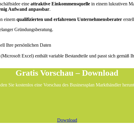
schäftsidee eine
attraktive Einkommensquelle
in einem lukrativen M
nig Aufwand anpassbar
.
von einem
qualifizierten und erfahrenen Unternehmensberater
erstel
elanger Gründungsberatung.
ell Ihre persönlichen Daten
an (Microsoft Excel) enthält variable Bestandteile und passt sich gemäß
Gratis Vorschau – Download
den Sie kostenlos eine Vorschau des Businessplan Markthändler herunt
Download