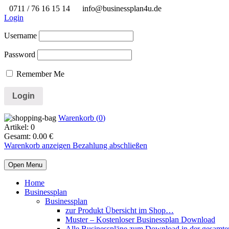
0711 / 76 16 15 14
info@businessplan4u.de
Login
Username
Password
Remember Me
Warenkorb (
0
)
Artikel:
0
Gesamt:
0.00
€
Warenkorb anzeigen
Bezahlung abschließen
Open Menu
Home
Businessplan
Businessplan
zur Produkt Übersicht im Shop…
Muster – Kostenloser Businessplan Download
Alle Businesspläne zum Download in der gesamte