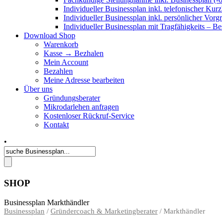
Individueller Businessplan inkl. telefonischer Kur
Individueller Businessplan inkl. persönlicher Vor
Individueller Businessplan mit Tragfähigkeits – B
Download Shop
Warenkorb
Kasse → Bezhalen
Mein Account
Bezahlen
Meine Adresse bearbeiten
Über uns
Gründungsberater
Mikrodarlehen anfragen
Kostenloser Rückruf-Service
Kontakt
•
SHOP
Businessplan Markthändler
Businessplan
/
Gründercoach & Marketingberater
/ Markthändler