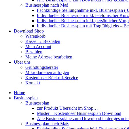
Businessplan nach Maß
Fachkundige Stellungnahme inkl. Businessplan (-
Individueller Businessplan inkl. telefonischer Kur
Individueller Businessplan inkl. persönlicher Vor
Individueller Businessplan mit Tragfähigkeits – B
Download Shop
Warenkorb
Kasse → Bezhalen
Mein Account
Bezahlen
Meine Adresse bearbeiten
Über uns
Gründungsberater
Mikrodarlehen anfragen
Kostenloser Rückruf-Service
Kontakt
Home
Businessplan
Businessplan
zur Produkt Übersicht im Shop…
Muster – Kostenloser Businessplan Download
Alle Businesspläne zum Download in der gesamte
Businessplan nach Maß
Fachkundige Stellungnahme inkl. Businessplan (-