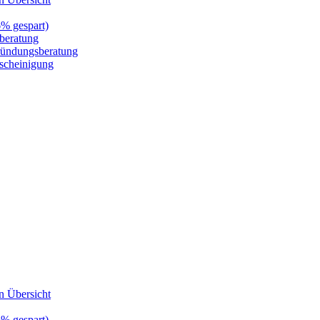
6% gespart)
zberatung
gründungsberatung
escheinigung
n Übersicht
6% gespart)