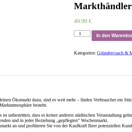
Markthändler
49.99
€
Markthändler
In den Warenko
Menge
Kategorien:
Gründercoach & Ma
nen Ökomarkt dazu, sind es weit mehr – finden Verbraucher ein Stück 
 Marktatmosphäre besteht.
st unbestritten, dass es keiner anderen städtischen Veranstaltung gel
erenden und in jeder Beziehung „gepflegten“ Wochenmarkt.
nmarkt an und profitieren Sie von der Kaufkraft Ihrer potenziellen Kun