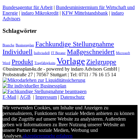
Bundesagentur für Arbeit
|
Bundesministermium für Wirtschaft und
Energie
|
indaro Mikrokredit
|
KFW Mittelstandsbank
|
indaro
Advisors
Schlagwörter
Fachkundige Stellungnahme
Branche
Businessplan
Individuell
Maßgeschneidert
Indiviudell
IT Berater
Microsoft
Vorlage
Produkt
Zielgruppe
Word
Tragfähigkeits
©businessplan4u.de - powered by indaro Advisors GmbH |
Probststraße 27 | 70567 Stuttgart | Tel: 0711 / 76 16 15 14
E-Mail
|
AGB
|
Impressum
|
Datenschutz
Wir verwenden Cookies, um Inhalte und Anzeigen zu
personalisieren, Funktionen für soziale Medien anbieten zu können
und die Zugriffe auf unsere Website zu analysieren. Außerdem
geben wir Informationen zu Ihrer Nutzung unserer Website an
unsere Partner für soziale Medien, Werbung und
Analysen.
akzeptieren
mehr erfahren